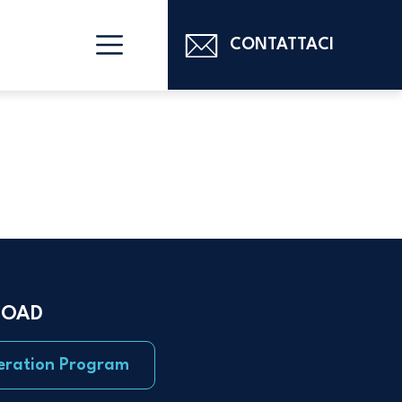
CONTATTACI
OAD
eration Program