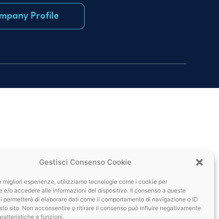
mpany Profile
Gestisci Consenso Cookie
le migliori esperienze, utilizziamo tecnologie come i cookie per
e/o accedere alle informazioni del dispositivo. Il consenso a queste
i permetterà di elaborare dati come il comportamento di navigazione o ID
sto sito. Non acconsentire o ritirare il consenso può influire negativamente
ratteristiche e funzioni.