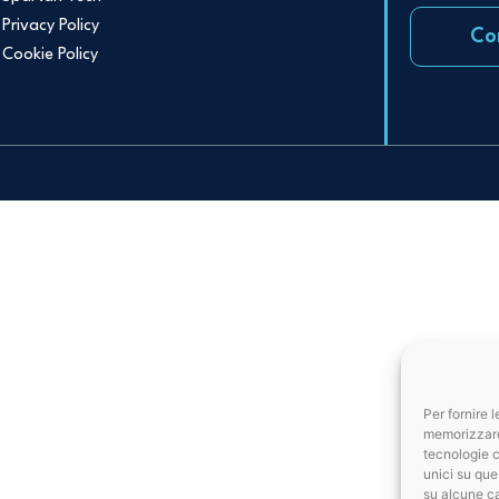
Privacy Policy
Co
Cookie Policy
Per fornire 
memorizzare 
tecnologie c
unici su que
su alcune ca